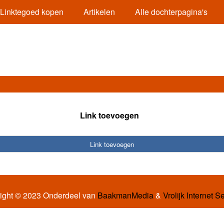
Linktegoed kopen
Artikelen
Alle dochterpagina's
Link toevoegen
Link toevoegen
ight © 2023 Onderdeel van
BaakmanMedia
&
Vrolijk Internet S