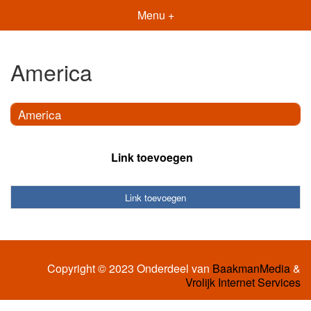
Menu +
America
America
Link toevoegen
Link toevoegen
Copyright © 2023 Onderdeel van
BaakmanMedia
&
Vrolijk Internet Services