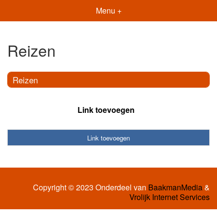
Menu +
Reizen
Reizen
Link toevoegen
Link toevoegen
Copyright © 2023 Onderdeel van
BaakmanMedia
&
Vrolijk Internet Services