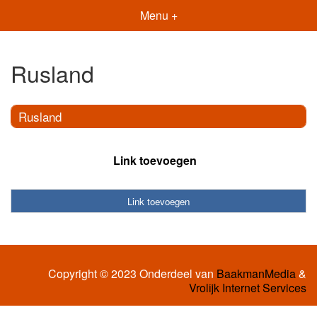
Menu +
Rusland
Rusland
Link toevoegen
Link toevoegen
Copyright © 2023 Onderdeel van
BaakmanMedia
&
Vrolijk Internet Services